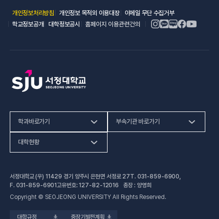
(새 창 열림)
(새 창 열림)
(새 창 열림)
개인정보처리방침
개인정보 목적외 이용대장
이메일 무단 수집거부
(새 창 열림)
(새 창 열림)
학교정보공개
대학정보공시
홈페이지 이용관련건의
학과바로가기
부속기관 바로가기
(새 창 열림)
인문사회계열
HiVE센터
대학현황
(새 창 열림
자연과학계열
가평군어린이 급식관리지원센터
예결산공고
서정대학교 (우) 11429 경기 양주시 은현면 서정로 27
T.
031-859-6900
,
(새 창 열림)
공학계열
건강증진센터
(새 창 열림)
대학정보공시
F.
031-859-6901
고유번호: 127-82-12016 총장 : 양영희
Copyright © SEOJEONG UNIVERSITY All Rights Reserved.
(새 창 열림)
전문기술석사
교육혁신지원센터
업무추진비 사용내역
대학규정
중장기발전계획
(새 창 열림)