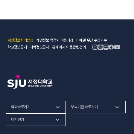
(새 창 열림)
(새 창 열림)
(새 창 열림)
개인정보처리방침
개인정보 목적외 이용대장
이메일 무단 수집거부
(새 창 열림)
(새 창 열림)
학교정보공개
대학정보공시
홈페이지 이용관련건의
학과바로가기
부속기관 바로가기
(새 창 열림)
인문사회계열
HiVE센터
대학현황
(새 창 열림
자연과학계열
가평군어린이 급식관리지원센터
예결산공고