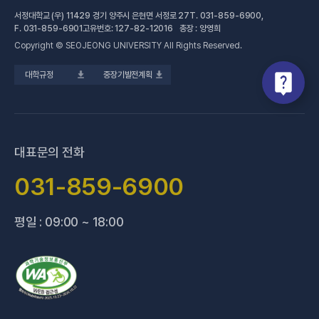
서정대학교 (우) 11429 경기 양주시 은현면 서정로 27
T.
031-859-6900
,
(새 창 열림)
공학계열
건강증진센터
(새 창 열림)
대학정보공시
F.
031-859-6901
고유번호: 127-82-12016 총장 : 양영희
Copyright © SEOJEONG UNIVERSITY All Rights Reserved.
(새 창 열림)
전문기술석사
교육혁신지원센터
업무추진비 사용내역
대학규정
중장기발전계획
(새 창 열림)
국제교육원
법정위원회 회의록
(새 창 열림)
기술사관육성사업단
회의록 공개
(새 창 열림)
산학협력처·단
기부금 현황
대표문의 전화
(새 창 열림)
성과관리(IR)센터
적립금 운용 현황
031-859-6900
(새 창 열림)
성인학습지원센터
평일 : 09:00 ~ 18:00
(새 창 열림)
세종학당지원센터
(새 창 열림)
신문방송국
(새 창 열림)
양주 베이비부머 행복캠퍼스
(새 창 열림
양주시어린이 급식관리지원센터