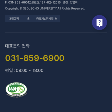
(새 창 열림)
대학정보공시
F.
031-859-6901
고유번호: 127-82-12016 총장 : 양영희
Copyright © SEOJEONG UNIVERSITY All Rights Reserved.
(새 창 열림)
전문기술석사
교육혁신지원센터
업무추진비 사용내역
대학규정
중장기발전계획
(새 창 열림)
국제교육원
법정위원회 회의록
(새 창 열림)
기술사관육성사업단
회의록 공개
(새 창 열림)
산학협력처·단
기부금 현황
대표문의 전화
(새 창 열림)
성과관리(IR)센터
적립금 운용 현황
031-859-6900
(새 창 열림)
성인학습지원센터
평일 : 09:00 ~ 18:00
(새 창 열림)
세종학당지원센터
(새 창 열림)
신문방송국
(새 창 열림)
양주 베이비부머 행복캠퍼스
(새 창 열림
양주시어린이 급식관리지원센터
(새 창 열림)
요양보호사교육원