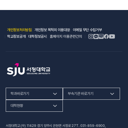
(새 창 열림)
(새 창 열림)
(새 창 열림)
개인정보처리방침
개인정보 목적외 이용대장
이메일 무단 수집거부
(새 창 열림)
(새 창 열림)
학교정보공개
대학정보공시
홈페이지 이용관련건의
학과바로가기
부속기관 바로가기
(새 창 열림)
인문사회계열
HiVE센터
대학현황
(새 창 열림
자연과학계열
가평군어린이 급식관리지원센터
예결산공고
서정대학교 (우) 11429 경기 양주시 은현면 서정로 27
T.
031-859-6900
,
(새 창 열림)
공학계열
건강증진센터