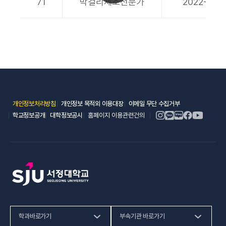
71
막걸리제조전문가
2022-10-3
(새 창 열림)
(새 창 열림)
(새 창 열림)
개인정보처리방침
개인정보 목적외 이용대장
이메일 무단 수집거부
(새 창 열림)
(새 창 열림)
학교정보공개
대학정보공시
홈페이지 이용관련건의
학과바로가기
부속기관 바로가기