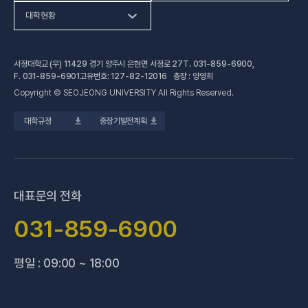
(새 창 열림)
인문사회계열
HiVE센터
대학현황
(새 창 열림
자연과학계열
가평군어린이 급식관리지원센터
예결산공고
서정대학교 (우) 11429 경기 양주시 은현면 서정로 27
T.
031-859-6900
,
(새 창 열림)
공학계열
건강증진센터
(새 창 열림)
대학정보공시
F.
031-859-6901
고유번호: 127-82-12016 총장 : 양영희
Copyright © SEOJEONG UNIVERSITY All Rights Reserved.
(새 창 열림)
전문기술석사
교육혁신지원센터
업무추진비 사용내역
대학규정
중장기발전계획
(새 창 열림)
국제교육원
법정위원회 회의록
(새 창 열림)
기술사관육성사업단
회의록 공개
(새 창 열림)
산학협력처·단
기부금 현황
대표문의 전화
(새 창 열림)
성과관리(IR)센터
적립금 운용 현황
031-859-6900
(새 창 열림)
성인학습지원센터
평일 : 09:00 ~ 18:00
(새 창 열림)
세종학당지원센터
(새 창 열림)
신문방송국