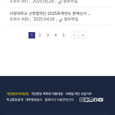
조회수 451
2025.05.29
첨부파일
서정대학교 산학협력단 2025회계연도 본예산서 및 추가경정예산서 공고
조회수 430
2025.04.29
첨부파일
1
2
3
4
5
(새 창 열림)
(새 창 열림)
(새 창 열림)
개인정보처리방침
개인정보 목적외 이용대장
이메일 무단 수집거부
(새 창 열림)
(새 창 열림)
학교정보공개
대학정보공시
홈페이지 이용관련건의