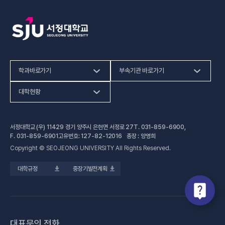
학과바로가기
부속기관 바로가기
(새 창 열림)
인문사회계열
HiVE센터
대학현황
(새 창 열림
자연과학계열
가평군어린이 급식관리지원센터
예결산공고
서정대학교 (우) 11429 경기 양주시 은현면 서정로 27
T.
031-859-6900
,
(새 창 열림)
공학계열
건강증진센터
(새 창 열림)
대학정보공시
F.
031-859-6901
고유번호: 127-82-12016 총장 : 양영희
Copyright © SEOJEONG UNIVERSITY All Rights Reserved.
(새 창 열림)
전문기술석사
교육혁신지원센터
업무추진비 사용내역
대학규정
중장기발전계획
(새 창 열림)
국제교육원
법정위원회 회의록
(새 창 열림)
기술사관육성사업단
회의록 공개
(새 창 열림)
산학협력처·단
기부금 현황
대표문의 전화