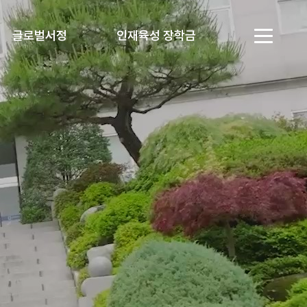
글로벌서정
인재육성 장학금