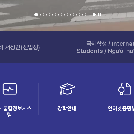
국제학생 / Internat
비 서정인(신입생)
Students / Người nư
대 통합정보시스
장학안내
인터넷증명
템
(새 창 열림)