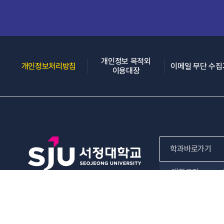
개인정보 목적외
(새 창 열림)
개인정보처리방침
이메일 무단 수
(새 창 열림)
이용대장
학과바로가기
대학규정
인문사회계열
자연과학계열
서정대학교 (우) 
F.
031-859-69
공학계열