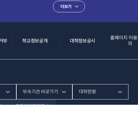
더보기
홈페이지 이
(새 창 열림)
(새 창 열림)
(새 창 열림)
집거부
학교정보공개
대학정보공시
의
부속기관 바로가기
대학현황
중장기발전계획
(새 창 열림)
HiVE센터
예결산공고
(새 창 열림)
가평군어린이 급식관
대학정보공시
11429 경기 양주시 은현면 서정로 27
T.
031-859-6900
,
(새 창 열림)
리지원센터
01
고유번호: 127-82-12016 총장 : 양영희
업무추진비 사용내역