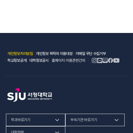
(새 창 열림)
(새 창 열림)
(새 창 열림)
개인정보처리방침
개인정보 목적외 이용대장
이메일 무단 수집거부
(새 창 열림)
(새 창 열림)
학교정보공개
대학정보공시
홈페이지 이용관련건의
학과바로가기
부속기관 바로가기
(새 창 열림)
인문사회계열
HiVE센터
대학현황