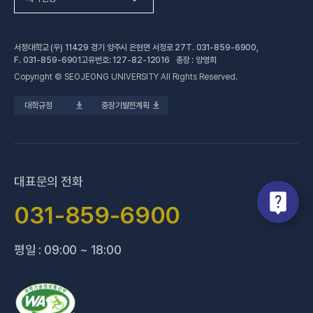
(새 창 열림
자연과학계열
가평군어린이 급식관리지원센터
예결산공고
서정대학교 (우) 11429 경기 양주시 은현면 서정로 27
T.
031-859-6900
,
(새 창 열림)
공학계열
건강증진센터
(새 창 열림)
대학정보공시
F.
031-859-6901
고유번호: 127-82-12016 총장 : 양영희
Copyright © SEOJEONG UNIVERSITY All Rights Reserved.
(새 창 열림)
전문기술석사
교육혁신지원센터
업무추진비 사용내역
대학규정
중장기발전계획
(새 창 열림)
국제교육원
법정위원회 회의록
(새 창 열림)
기술사관육성사업단
회의록 공개
(새 창 열림)
산학협력처·단
기부금 현황
대표문의 전화
(새 창 열림)
성과관리(IR)센터
적립금 운용 현황
031-859-6900
(새 창 열림)
성인학습지원센터
평일 : 09:00 ~ 18:00
(새 창 열림)
세종학당지원센터
(새 창 열림)
신문방송국
(새 창 열림)
양주 베이비부머 행복캠퍼스