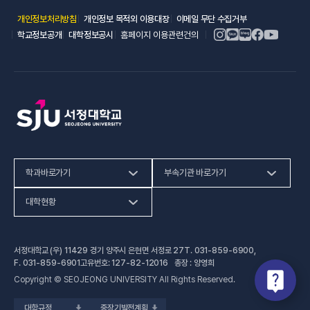
(새 창 열림)
(새 창 열림)
(새 창 열림)
개인정보처리방침
개인정보 목적외 이용대장
이메일 무단 수집거부
(새 창 열림)
(새 창 열림)
학교정보공개
대학정보공시
홈페이지 이용관련건의
학과바로가기
부속기관 바로가기
(새 창 열림)
인문사회계열
HiVE센터
대학현황
(새 창 열림
자연과학계열
가평군어린이 급식관리지원센터
예결산공고
서정대학교 (우) 11429 경기 양주시 은현면 서정로 27
T.
031-859-6900
,
(새 창 열림)
공학계열
건강증진센터
(새 창 열림)
대학정보공시
F.
031-859-6901
고유번호: 127-82-12016 총장 : 양영희
Copyright © SEOJEONG UNIVERSITY All Rights Reserved.
(새 창 열림)
전문기술석사
교육혁신지원센터
업무추진비 사용내역
대학규정
중장기발전계획