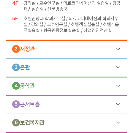
4F
강의실 / 교수연구실 / 의료코디네이션과 실습실 / 항공
캐빈실습실 / 신문방송국
5F
호텔관광과 학과사무실 / 의료코디네이션과 학과사무
실 / 강의실 / 교수연구실 / 호텔객실실습실 / 호텔식음
료실습실 / 항공관광정보실습실 / 창업경영전산실
서정관
2
1F
도서관 / 자유열람실 / 정보이용실 / E스마트강의실 /
본관
평생교육원 / 대학특화사업단 요양보호센터 / 양주베
3
이비부머 행복캠퍼스
B1F
스마트사진관 / 메타버스실 / 스마트 메타버스 콘텐츠
2F
강의실 / 경영정보실습실 / 사회복지상담과그룹활동실
공학관
공작실
4
/ 사회복지전산실습실 / 컴퓨터그래픽실(PBL) / 교강
사휴게실
1F
서정피트니스센터 / 교직원식당 / 학생식당
1F
산학협력처·단 / 창업지원센터 / 지역아동센터 경기북
콘서트홀
3F
강의실 / 교수연구실 / 사회복지학부 학과사무실 / 글로
부지원단 / 일학습병행공동훈련센터 / 동아리실 / 군교
5
2F
강의실 / 기악실습실 / 동작활동실습실 / 셀프스튜디오
벌융합복지과 학과사무실 / 사회복지상담실습실 / 통
육비전센터
3F
총장실 / 이사장실 / 입학본부 / 사회통합센터 / 대회의
합강의실
3F
2세미나실 / 3세미나실 / 창작활동실 / 중장년휴게실
2F
그린식품가공과 학과사무실 / 교수연구실 / 3D프린터
실 / 행정처
보건복지관
6
4F
강의실 / 교수연구실 / 메이크업실 / 뷰티아트과 학과사
실 / 비건베이커리실습실 / 미생물실 / 식품가공실습실
4F
연결통로
4F
행정부총장실 / 교육부총장실 / 평생교육부총장실 / 교
무실 / 네일실습실 / 토탈실습실 / 피부실습실 / 헤어실