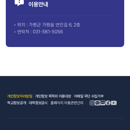
이용안내
위치 : 가평군 가평읍 연인길 6, 2층
연락처 :
031-581-5056
(새 창 열림)
(새 창 열림)
(새 창 열림)
개인정보처리방침
개인정보 목적외 이용대장
이메일 무단 수집거부
(새 창 열림)
(새 창 열림)
학교정보공개
대학정보공시
홈페이지 이용관련건의