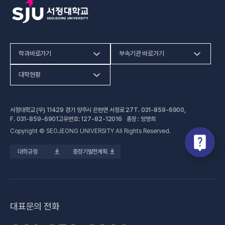
학과바로가기
부속기관 바로가기
(새 창 열림)
인문사회계열
HiVE센터
대학현황
(새 창 열림
자연과학계열
가평군어린이 급식관리지원센터
예결산공고
서정대학교 (우) 11429 경기 양주시 은현면 서정로 27
T.
031-859-6900
,
(새 창 열림)
공학계열
건강증진센터
(새 창 열림)
대학정보공시
F.
031-859-6901
고유번호: 127-82-12016 총장 : 양영희
Copyright © SEOJEONG UNIVERSITY All Rights Reserved.
(새 창 열림)
전문기술석사
교육혁신지원센터
업무추진비 사용내역
대학규정
중장기발전계획
(새 창 열림)
국제교육원
법정위원회 회의록
(새 창 열림)
기술사관육성사업단
회의록 공개
(새 창 열림)
산학협력처·단
기부금 현황
대표문의 전화
(새 창 열림)
성과관리(IR)센터
적립금 운용 현황