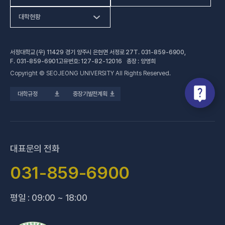
(새 창 열림)
인문사회계열
HiVE센터
대학현황
(새 창 열림
자연과학계열
가평군어린이 급식관리지원센터
예결산공고
서정대학교 (우) 11429 경기 양주시 은현면 서정로 27
T.
031-859-6900
,
(새 창 열림)
공학계열
건강증진센터
(새 창 열림)
대학정보공시
F.
031-859-6901
고유번호: 127-82-12016 총장 : 양영희
Copyright © SEOJEONG UNIVERSITY All Rights Reserved.
(새 창 열림)
전문기술석사
교육혁신지원센터
업무추진비 사용내역
대학규정
중장기발전계획
(새 창 열림)
국제교육원
법정위원회 회의록
(새 창 열림)
기술사관육성사업단
회의록 공개
(새 창 열림)
산학협력처·단
기부금 현황
대표문의 전화
(새 창 열림)
성과관리(IR)센터
적립금 운용 현황
031-859-6900
(새 창 열림)
성인학습지원센터
평일 : 09:00 ~ 18:00
(새 창 열림)
세종학당지원센터
(새 창 열림)
신문방송국