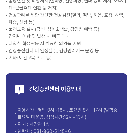
통상질환 및 외상처치(찰과상, 열상화상, 염좌 등의 처치, 소화기
계･근골격계 질환 등 처치)
건강관리를 위한 간단한 건강검진(혈압, 맥박, 체온, 호흡, 시력,
체중, 신장 등)
보건교육 실시(금연, 심폐소생술, 감염병 예방 등)
감염병 예방 및 발생 시 빠른 대처
다양한 학생활동 시 필요한 의약품 지원
건강증진센터 내 안정실 및 건강관리기구 운영 등
기타(보건교육 게시 등)
건강증진센터 이용안내
이용시간 : 평일 9시~18시, 토요일 8시~17시 (방학중
토요일 미운영, 점심시간:12시~13시)
위치 : 서강관 1층
연락처 :
031-860-5145~6