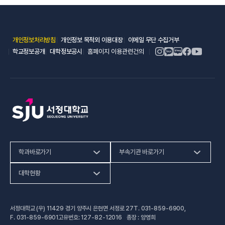
(새 창 열림)
(새 창 열림)
(새 창 열림)
개인정보처리방침
개인정보 목적외 이용대장
이메일 무단 수집거부
(새 창 열림)
(새 창 열림)
학교정보공개
대학정보공시
홈페이지 이용관련건의
학과바로가기
부속기관 바로가기
(새 창 열림)
인문사회계열
HiVE센터
대학현황
(새 창 열림
자연과학계열
가평군어린이 급식관리지원센터
예결산공고
서정대학교 (우) 11429 경기 양주시 은현면 서정로 27
T.
031-859-6900
,
(새 창 열림)
공학계열
건강증진센터
(새 창 열림)
대학정보공시
F.
031-859-6901
고유번호: 127-82-12016 총장 : 양영희