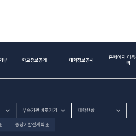
홈페이지 이
(새 창 열림)
(새 창 열림)
(새 창 열림)
집거부
학교정보공개
대학정보공시
의
부속기관 바로가기
대학현황
중장기발전계획
(새 창 열림)
HiVE센터
예결산공고